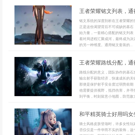
王者荣耀铭文列表，通
铭文系统的深度剖析在王者荣耀的
正是这份渴望背后不可或缺的基石
始力量，一套精心搭配的铭文列表
着对局进程汇聚成河，最终成为决
的另一种维度。通用铭文套装的...
王者荣耀路线分配，通
路线分配的意义，团队协作的基石
输出射手获取经济，快速成长的关
那便是保护射手安全度过弱势前期
他需要提供视野，抵挡伤害，并寻
到平衡，时刻留意小地图，防范敌方打
和平精英骑士好用吗女
骑士风格皮肤登场时，许多女性玩
否仅仅是一件华而不实的装饰，这