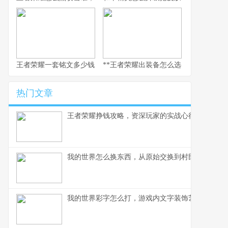
王者荣耀一套铭文多少钱，副标题：老玩家的精打细算与情怀回响
**王者荣耀出装备怎么选，资深玩家的实
热门文章
王者荣耀挣钱攻略，资深玩家的实战心得分享
我的世界怎么换东西，从原始交换到村民交易全解
我的世界彩字怎么打，游戏内文字装饰艺术指南