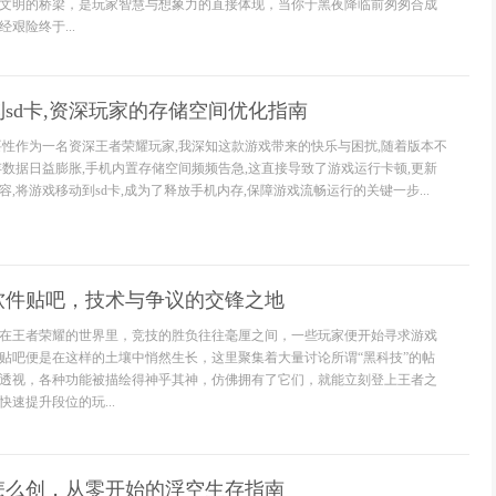
文明的桥梁，是玩家智慧与想象力的直接体现，当你于黑夜降临前匆匆合成
艰险终于...
sd卡,资深玩家的存储空间优化指南
要性作为一名资深王者荣耀玩家,我深知这款游戏带来的快乐与困扰,随着版本不
存数据日益膨胀,手机内置存储空间频频告急,这直接导致了游戏运行卡顿,更新
,将游戏移动到sd卡,成为了释放手机内存,保障游戏流畅运行的关键一步...
软件贴吧，技术与争议的交锋之地
在王者荣耀的世界里，竞技的胜负往往毫厘之间，一些玩家便开始寻求游戏
贴吧便是在这样的土壤中悄然生长，这里聚集着大量讨论所谓“黑科技”的帖
透视，各种功能被描绘得神乎其神，仿佛拥有了它们，就能立刻登上王者之
速提升段位的玩...
怎么创，从零开始的浮空生存指南