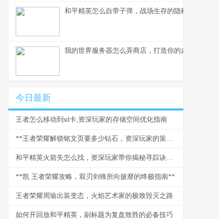
和平精英怎么自带子弹，战场生存的隐秘法则
我的世界服务器怎么弄商店，打造你的虚拟商业帝
今日最新
王者怎么移动到sd卡,资深玩家的存储空间优化指南
**王者荣耀解锁铭文页要多少钻石，资深玩家的策略与情怀**
和平精英火箭失怎么找，资深玩家带你揭秘寻踪诀窍副标题
**凯 王者荣耀攻略，双刃剑锋所向披靡的终极指南**
王者荣耀周瑜出装变态，火焰艺术家的极致毁灭之路
如何开回放和平精英，副标题为复盘致胜的必备技巧