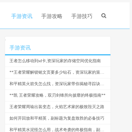
手游资讯
手游攻略
手游技巧
.
手游资讯
王者怎么移动到sd卡,资深玩家的存储空间优化指南
**王者荣耀解锁铭文页要多少钻石，资深玩家的策略与情怀**
和平精英火箭失怎么找，资深玩家带你揭秘寻踪诀窍副标题
**凯 王者荣耀攻略，双刃剑锋所向披靡的终极指南**
王者荣耀周瑜出装变态，火焰艺术家的极致毁灭之路
如何开回放和平精英，副标题为复盘致胜的必备技巧
和平精英水泥怪怎么用，战术奇袭的终极指南，副标题，水泥丛林中的隐形杀手