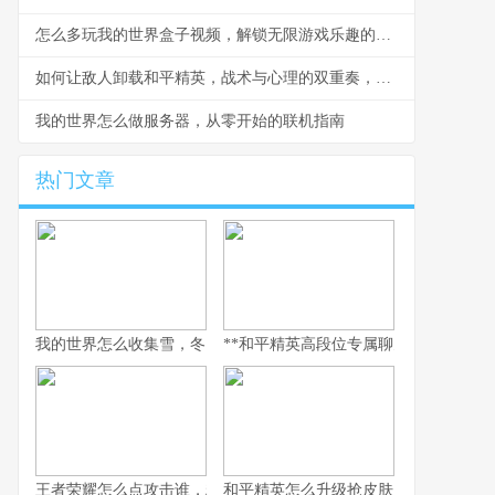
怎么多玩我的世界盒子视频，解锁无限游戏乐趣的钥匙
如何让敌人卸载和平精英，战术与心理的双重奏，副标题，一场没有硝烟的战争
我的世界怎么做服务器，从零开始的联机指南
热门文章
我的世界怎么收集雪，冬日生存的艺术
**和平精英高段位专属聊天：无声战场上
王者荣耀怎么点攻击谁，精准操作背后的博弈艺术，副标题，从本
和平精英怎么升级抢皮肤，高效进阶全