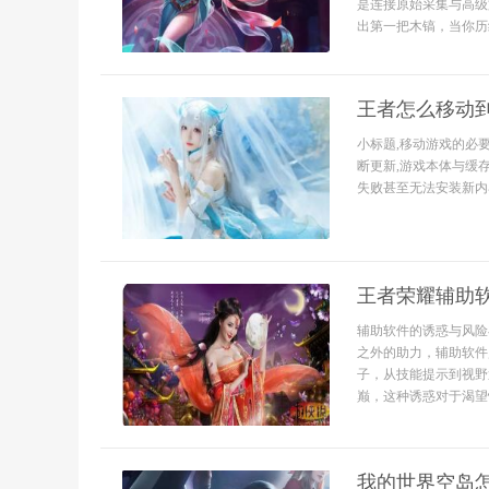
是连接原始采集与高级
出第一把木镐，当你历经
王者怎么移动到
小标题,移动游戏的必
断更新,游戏本体与缓
失败甚至无法安装新内容
王者荣耀辅助
辅助软件的诱惑与风险
之外的助力，辅助软件
子，从技能提示到视野
巅，这种诱惑对于渴望快
我的世界空岛