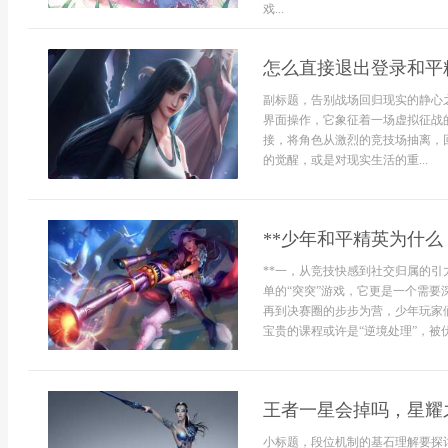
戏...
怎么直接退出登录和平
副标题，告别战场回归现实的静心
界面操作，它象征着一场虚拟征战
接，将角色从激烈的竞技场抽离，
的觉醒，或是对现实生活的重...
**少年和平精英为什么
**一，从竞技快感到社交归属的引
单的“突突”游戏，它更是一个需
再到决赛圈的步步为营，少年玩家
宝贵的课程或许是“逆境处理”，被伏
王者一星会掉吗，星耀
小标题，段位机制的基石理解要探