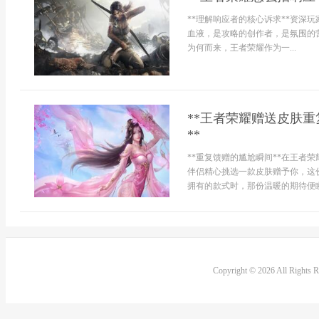
**理解响应者的核心诉求**资深
血液，是攻略的创作者，是氛围的
为何而来，王者荣耀作为一...
**王者荣耀赠送皮肤
**
**重复馈赠的尴尬瞬间**在王者
伴侣精心挑选一款皮肤赠予你，这
拥有的款式时，那份温暖的期待便瞬
Copyright © 2026 All Rights