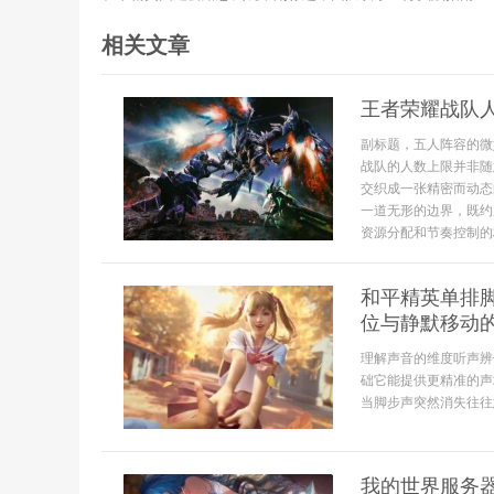
相关文章
王者荣耀战队
副标题，五人阵容的微
战队的人数上限并非随
交织成一张精密而动态
一道无形的边界，既约
资源分配和节奏控制的极
和平精英单排
位与静默移动
理解声音的维度听声辨
础它能提供更精准的声
当脚步声突然消失往往
我的世界服务