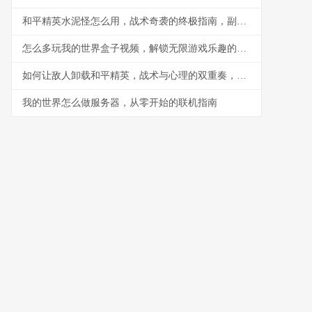
和平精英水泥怪怎么用，战术奇袭的终极指南，副标题，水泥丛林中的隐形杀手
怎么多玩我的世界盒子视频，解锁无限游戏乐趣的钥匙
如何让敌人卸载和平精英，战术与心理的双重奏，副标题，一场没有硝烟的战争
我的世界怎么做服务器，从零开始的联机指南