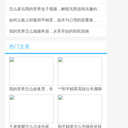
怎么多玩我的世界盒子视频，解锁无限游戏乐趣的钥匙
如何让敌人卸载和平精英，战术与心理的双重奏，副标题，一场没有硝烟的战争
我的世界怎么做服务器，从零开始的联机指南
热门文章
我的世界怎么收集雪，冬日生存的艺术
**和平精英高段位专属聊天：无声战场上
王者荣耀怎么点攻击谁，精准操作背后的博弈艺术，副标题，从本
和平精英怎么升级抢皮肤，高效进阶全