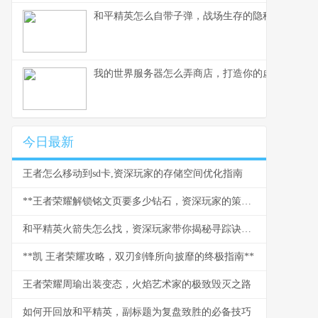
和平精英怎么自带子弹，战场生存的隐秘法则
我的世界服务器怎么弄商店，打造你的虚拟商业帝
今日最新
王者怎么移动到sd卡,资深玩家的存储空间优化指南
**王者荣耀解锁铭文页要多少钻石，资深玩家的策略与情怀**
和平精英火箭失怎么找，资深玩家带你揭秘寻踪诀窍副标题
**凯 王者荣耀攻略，双刃剑锋所向披靡的终极指南**
王者荣耀周瑜出装变态，火焰艺术家的极致毁灭之路
如何开回放和平精英，副标题为复盘致胜的必备技巧