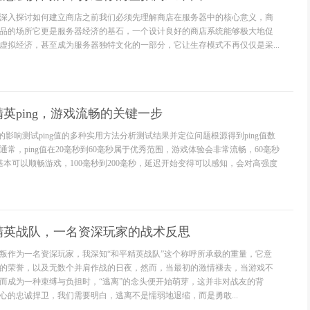
深入探讨如何建立商店之前我们必须先理解商店在服务器中的核心意义，商
品的场所它更是服务器经济的基石，一个设计良好的商店系统能够极大地促
虚拟经济，甚至成为服务器独特文化的一部分，它让生存模式不再仅仅是采...
英ping，游戏流畅的关键一步
戏的影响测试ping值的多种实用方法分析测试结果并定位问题根源得到ping值数
常，ping值在20毫秒到60毫秒属于优秀范围，游戏体验会非常流畅，60毫秒
基本可以顺畅游戏，100毫秒到200毫秒，延迟开始变得可以感知，会对高强度
精英战队，一名资深玩家的战术反思
叛作为一名资深玩家，我深知“和平精英战队”这个称呼所承载的重量，它意
的荣誉，以及无数个并肩作战的日夜，然而，当最初的激情褪去，当游戏不
而成为一种束缚与负担时，“逃离”的念头便开始萌芽，这并非对战友的背
心的忠诚捍卫，我们需要明白，逃离不是懦弱地退缩，而是勇敢...