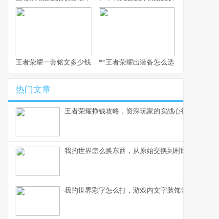
王者荣耀一套铭文多少钱，副标题：老玩家的精打细算与情怀回响
**王者荣耀出装备怎么选，资深玩家的实
热门文章
王者荣耀挣钱攻略，资深玩家的实战心得分享
我的世界怎么换东西，从原始交换到村民交易全解
我的世界彩字怎么打，游戏内文字装饰艺术指南