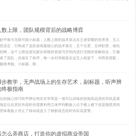
人数上限，团队规模背后的战略博弈
妙平衡与无限可能小标题，人数上限的战术原点在王者荣耀的世界里，五人
意设定，它构成了这款游戏最核心的战术基石，五个位置，五种职责，彼此
的网，这个上限迫使玩家在有限的资源与空间内进行无限的策略组合，它像
束了混乱，也催生了秩序，每一次对局都是在这五人框架下，对阵容搭配，
致考验。小标题，限...
脚步教学，无声战场上的生存艺术，副标题，听声辨
的终极指南
位的核心技巧听声辨位绝非玄学而是一项可以训练的技能高品质的耳机是基
场定位在房区作战时你需要利用立体声判断敌人位于楼上楼下或是隔壁房间
意味着敌人停止了移动或进入了静默状态此时你应高度警...
器怎么弄商店，打造你的虚拟商业帝国