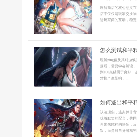
理解商店的核心意义在
店不仅仅是玩家交换物
进玩家间的互动，稳定
怎么测试和平精
理解ping值及其对游
据后，需要学会解读，通
到100毫秒属于良好，
对抗产生影响，...
如何逃出和平
认清现实，逃离并非背
味着默契的配合，共同
再带来纯粹的快乐，反
叛，而是对自身游戏初