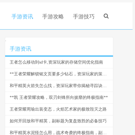
手游资讯
手游攻略
手游技巧
.
手游资讯
王者怎么移动到sd卡,资深玩家的存储空间优化指南
**王者荣耀解锁铭文页要多少钻石，资深玩家的策略与情怀**
和平精英火箭失怎么找，资深玩家带你揭秘寻踪诀窍副标题
**凯 王者荣耀攻略，双刃剑锋所向披靡的终极指南**
王者荣耀周瑜出装变态，火焰艺术家的极致毁灭之路
如何开回放和平精英，副标题为复盘致胜的必备技巧
和平精英水泥怪怎么用，战术奇袭的终极指南，副标题，水泥丛林中的隐形杀手