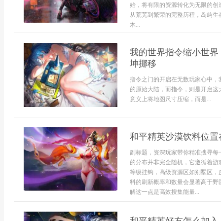
始，将有限的资源转化为无限的创
从荒芜到繁荣的完整历程，岛屿生
木...
我的世界指令缩小世界
坤挪移
指令之门的开启在无数玩家心中，
的原始大陆，而指令，则是开启这
意义上将地图尺寸压缩，而是...
和平精英沙漠饮料位置
副标题，资深玩家带你精准搜寻每
的分布并非完全随机，它遵循着游
等级挂钩，高级资源区如别墅区，
料的刷新概率和数量会显著高于野
解这一点是高效搜集能量...