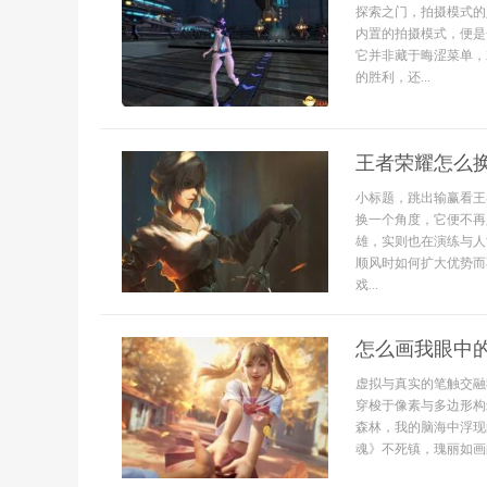
探索之门，拍摄模式的
内置的拍摄模式，便是
它并非藏于晦涩菜单，
的胜利，还...
王者荣耀怎么
小标题，跳出输赢看王
换一个角度，它便不再
雄，实则也在演练与人
顺风时如何扩大优势而
戏...
怎么画我眼中
虚拟与真实的笔触交融
穿梭于像素与多边形构
森林，我的脑海中浮现
魂》不死镇，瑰丽如画的