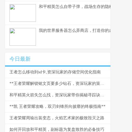
和平精英怎么自带子弹，战场生存的隐秘法则
我的世界服务器怎么弄商店，打造你的虚拟商业帝
今日最新
王者怎么移动到sd卡,资深玩家的存储空间优化指南
**王者荣耀解锁铭文页要多少钻石，资深玩家的策略与情怀**
和平精英火箭失怎么找，资深玩家带你揭秘寻踪诀窍副标题
**凯 王者荣耀攻略，双刃剑锋所向披靡的终极指南**
王者荣耀周瑜出装变态，火焰艺术家的极致毁灭之路
如何开回放和平精英，副标题为复盘致胜的必备技巧