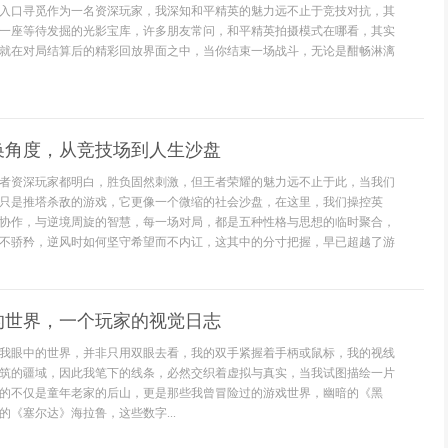
入口寻觅作为一名资深玩家，我深知和平精英的魅力远不止于竞技对抗，其
一座等待发掘的光影宝库，许多朋友常问，和平精英拍摄模式在哪看，其实
就在对局结算后的精彩回放界面之中，当你结束一场战斗，无论是酣畅淋漓
换角度，从竞技场到人生沙盘
者资深玩家都明白，胜负固然刺激，但王者荣耀的魅力远不止于此，当我们
只是推塔杀敌的游戏，它更像一个微缩的社会沙盘，在这里，我们操控英
协作，与逆境周旋的智慧，每一场对局，都是五种性格与思想的临时聚合，
不骄矜，逆风时如何坚守希望而不内讧，这其中的分寸把握，早已超越了游
的世界，一个玩家的视觉日志
我眼中的世界，并非只用双眼去看，我的双手紧握着手柄或鼠标，我的视线
筑的疆域，因此我笔下的线条，必然交织着虚拟与真实，当我试图描绘一片
的不仅是童年老家的后山，更是那些我曾冒险过的游戏世界，幽暗的《黑
《塞尔达》海拉鲁，这些数字...