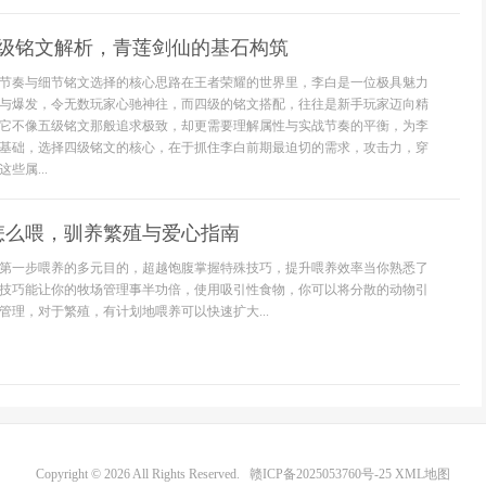
4级铭文解析，青莲剑仙的基石构筑
节奏与细节铭文选择的核心思路在王者荣耀的世界里，李白是一位极具魅力
与爆发，令无数玩家心驰神往，而四级的铭文搭配，往往是新手玩家迈向精
它不像五级铭文那般追求极致，却更需要理解属性与实战节奏的平衡，为李
基础，选择四级铭文的核心，在于抓住李白前期最迫切的需求，攻击力，穿
些属...
怎么喂，驯养繁殖与爱心指南
第一步喂养的多元目的，超越饱腹掌握特殊技巧，提升喂养效率当你熟悉了
技巧能让你的牧场管理事半功倍，使用吸引性食物，你可以将分散的动物引
管理，对于繁殖，有计划地喂养可以快速扩大...
Copyright © 2026 All Rights Reserved.
赣ICP备2025053760号-25
XML地图