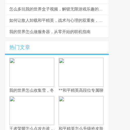
怎么多玩我的世界盒子视频，解锁无限游戏乐趣的钥匙
如何让敌人卸载和平精英，战术与心理的双重奏，副标题，一场没有硝烟的战争
我的世界怎么做服务器，从零开始的联机指南
热门文章
我的世界怎么收集雪，冬日生存的艺术
**和平精英高段位专属聊天：无声战场上
王者荣耀怎么点攻击谁，精准操作背后的博弈艺术，副标题，从本
和平精英怎么升级抢皮肤，高效进阶全