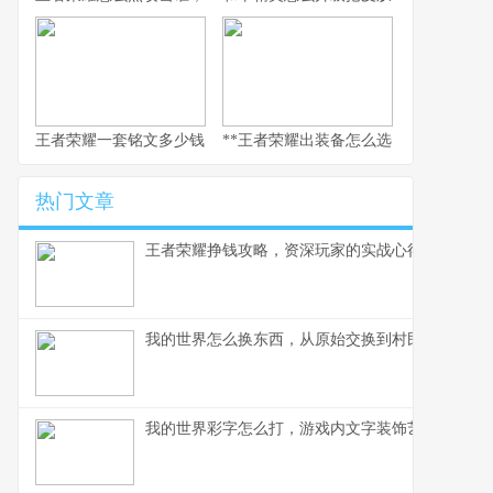
王者荣耀一套铭文多少钱，副标题：老玩家的精打细算与情怀回响
**王者荣耀出装备怎么选，资深玩家的实
热门文章
王者荣耀挣钱攻略，资深玩家的实战心得分享
我的世界怎么换东西，从原始交换到村民交易全解
我的世界彩字怎么打，游戏内文字装饰艺术指南