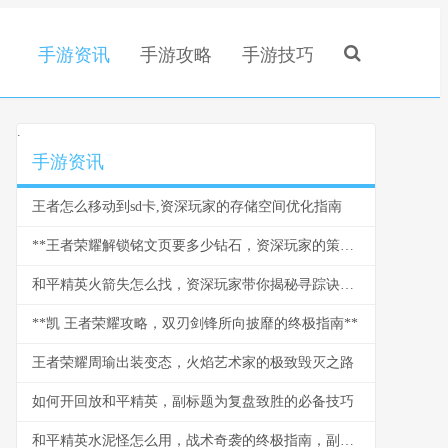
手游资讯
手游攻略
手游技巧
.
手游资讯
王者怎么移动到sd卡,资深玩家的存储空间优化指南
**王者荣耀解锁铭文页要多少钻石，资深玩家的策略与情怀**
和平精英火箭失怎么找，资深玩家带你揭秘寻踪诀窍副标题
**凯 王者荣耀攻略，双刃剑锋所向披靡的终极指南**
王者荣耀周瑜出装变态，火焰艺术家的极致毁灭之路
如何开回放和平精英，副标题为复盘致胜的必备技巧
和平精英水泥怪怎么用，战术奇袭的终极指南，副标题，水泥丛林中的隐形杀手