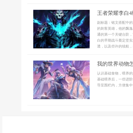
王者荣耀李白
副标题：铭文搭配中的
的刺客英雄，他的飘逸
通的第一个关键台阶，
白的早期战斗奠定坚实
透，以及些许的续航，这
我的世界动物
认识基础食物，喂养的
基础喂养后，一些进阶
导至围栏内，方便集中