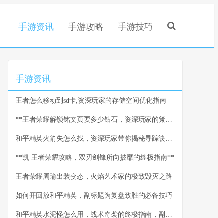
手游资讯
手游攻略
手游技巧
.
手游资讯
王者怎么移动到sd卡,资深玩家的存储空间优化指南
**王者荣耀解锁铭文页要多少钻石，资深玩家的策略与情怀**
和平精英火箭失怎么找，资深玩家带你揭秘寻踪诀窍副标题
**凯 王者荣耀攻略，双刃剑锋所向披靡的终极指南**
王者荣耀周瑜出装变态，火焰艺术家的极致毁灭之路
如何开回放和平精英，副标题为复盘致胜的必备技巧
和平精英水泥怪怎么用，战术奇袭的终极指南，副标题，水泥丛林中的隐形杀手