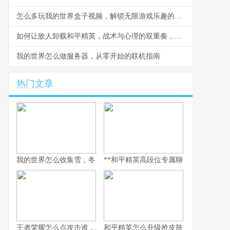
怎么多玩我的世界盒子视频，解锁无限游戏乐趣的钥匙
如何让敌人卸载和平精英，战术与心理的双重奏，副标题，一场没有硝烟的战争
我的世界怎么做服务器，从零开始的联机指南
热门文章
我的世界怎么收集雪，冬日生存的艺术
**和平精英高段位专属聊天：无声战场上
王者荣耀怎么点攻击谁，精准操作背后的博弈艺术，副标题，从本
和平精英怎么升级抢皮肤，高效进阶全