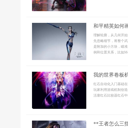
和平精英如何
理解轮廓，从几何开始
先忽略细节，将整个武
是附加的小方块，瞄准
例和位置关系，比如M4
我的世界卷板
红石自动化入门基础在
玩家利用游戏机制创造
活塞红石比较器红石中继
**王者怎么三