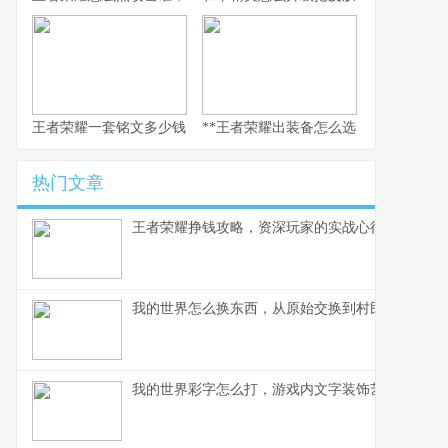
王者荣耀一套铭文多少钱，副标题：老玩家的精打细算与情怀回响
**王者荣耀出装备怎么选，资深玩家的实
热门文章
王者荣耀挣钱攻略，资深玩家的实战心得分享
我的世界怎么换东西，从原始交换到村民交易全解
我的世界彩字怎么打，游戏内文字装饰艺术指南