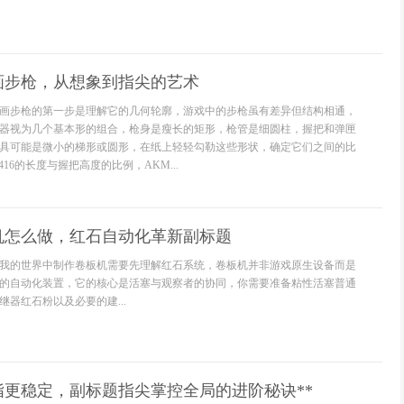
画步枪，从想象到指尖的艺术
画步枪的第一步是理解它的几何轮廓，游戏中的步枪虽有差异但结构相通，
器视为几个基本形的组合，枪身是瘦长的矩形，枪管是细圆柱，握把和弹匣
具可能是微小的梯形或圆形，在纸上轻轻勾勒这些形状，确定它们之间的比
16的长度与握把高度的比例，AKM...
机怎么做，红石自动化革新副标题
我的世界中制作卷板机需要先理解红石系统，卷板机并非游戏原生设备而是
的自动化装置，它的核心是活塞与观察者的协同，你需要准备粘性活塞普通
器红石粉以及必要的建...
指更稳定，副标题指尖掌控全局的进阶秘诀**