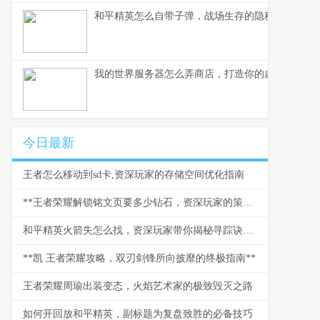
和平精英怎么自带子弹，战场生存的隐秘法则
我的世界服务器怎么弄商店，打造你的虚拟商业帝
今日最新
王者怎么移动到sd卡,资深玩家的存储空间优化指南
**王者荣耀解锁铭文页要多少钻石，资深玩家的策略与情怀**
和平精英火箭失怎么找，资深玩家带你揭秘寻踪诀窍副标题
**凯 王者荣耀攻略，双刃剑锋所向披靡的终极指南**
王者荣耀周瑜出装变态，火焰艺术家的极致毁灭之路
如何开回放和平精英，副标题为复盘致胜的必备技巧