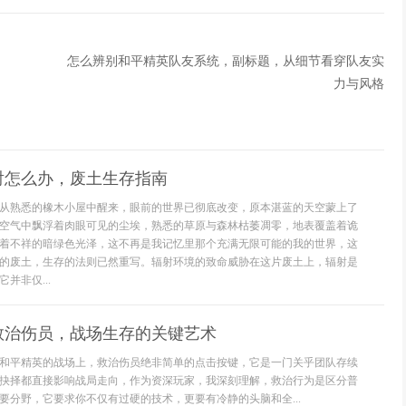
怎么辨别和平精英队友系统，副标题，从细节看穿队友实
力与风格
射怎么办，废土生存指南
从熟悉的橡木小屋中醒来，眼前的世界已彻底改变，原本湛蓝的天空蒙上了
空气中飘浮着肉眼可见的尘埃，熟悉的草原与森林枯萎凋零，地表覆盖着诡
着不祥的暗绿色光泽，这不再是我记忆里那个充满无限可能的我的世界，这
的废土，生存的法则已然重写。辐射环境的致命威胁在这片废土上，辐射是
并非仅...
救治伤员，战场生存的关键艺术
和平精英的战场上，救治伤员绝非简单的点击按键，它是一门关乎团队存续
抉择都直接影响战局走向，作为资深玩家，我深刻理解，救治行为是区分普
要分野，它要求你不仅有过硬的技术，更要有冷静的头脑和全...