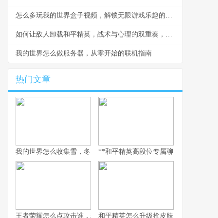
怎么多玩我的世界盒子视频，解锁无限游戏乐趣的钥匙
如何让敌人卸载和平精英，战术与心理的双重奏，副标题，一场没有硝烟的战争
我的世界怎么做服务器，从零开始的联机指南
热门文章
我的世界怎么收集雪，冬日生存的艺术
**和平精英高段位专属聊天：无声战场上
王者荣耀怎么点攻击谁，精准操作背后的博弈艺术，副标题，从本
和平精英怎么升级抢皮肤，高效进阶全