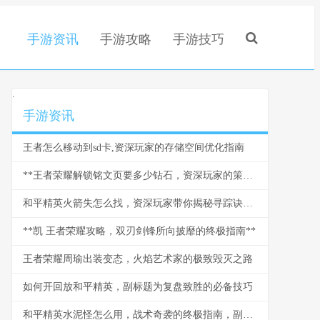
手游资讯
手游攻略
手游技巧
.
手游资讯
王者怎么移动到sd卡,资深玩家的存储空间优化指南
**王者荣耀解锁铭文页要多少钻石，资深玩家的策略与情怀**
和平精英火箭失怎么找，资深玩家带你揭秘寻踪诀窍副标题
**凯 王者荣耀攻略，双刃剑锋所向披靡的终极指南**
王者荣耀周瑜出装变态，火焰艺术家的极致毁灭之路
如何开回放和平精英，副标题为复盘致胜的必备技巧
和平精英水泥怪怎么用，战术奇袭的终极指南，副标题，水泥丛林中的隐形杀手