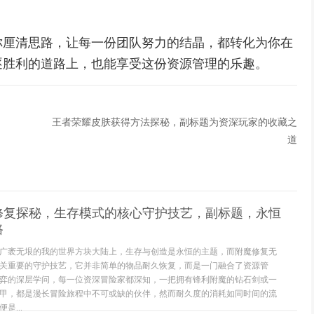
你厘清思路，让每一份团队努力的结晶，都转化为你在
逐胜利的道路上，也能享受这份资源管理的乐趣。
王者荣耀皮肤获得方法探秘，副标题为资深玩家的收藏之
道
修复探秘，生存模式的核心守护技艺，副标题，永恒
路
广袤无垠的我的世界方块大陆上，生存与创造是永恒的主题，而附魔修复无
关重要的守护技艺，它并非简单的物品耐久恢复，而是一门融合了资源管
弈的深层学问，每一位资深冒险家都深知，一把拥有锋利附魔的钻石剑或一
甲，都是漫长冒险旅程中不可或缺的伙伴，然而耐久度的消耗如同时间的流
是...