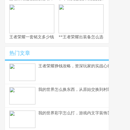
王者荣耀一套铭文多少钱，副标题：老玩家的精打细算与情怀回响
**王者荣耀出装备怎么选，资深玩家的实
热门文章
王者荣耀挣钱攻略，资深玩家的实战心得分享
我的世界怎么换东西，从原始交换到村民交易全解
我的世界彩字怎么打，游戏内文字装饰艺术指南