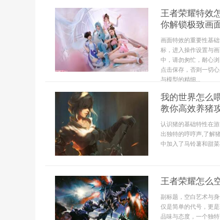
王者荣耀特效
你解锁极致画
画面特效的重要性基础
标，进入操作设置与画
中，请勿匆忙，耐心浏
点击保存，否则一切心
与模型的精细...
我的世界怎么喂
教你高效养猪
认识猪的基础特性在游
出独特的哼哼声,了解
中加入了马铃薯和甜菜根
王者荣耀怎么
副标题，空白艺术与身
仅是简单的代号，更是
品味与态度，一个独特