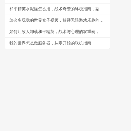
和平精英水泥怪怎么用，战术奇袭的终极指南，副标题，水泥丛林中的隐形杀手
怎么多玩我的世界盒子视频，解锁无限游戏乐趣的钥匙
如何让敌人卸载和平精英，战术与心理的双重奏，副标题，一场没有硝烟的战争
我的世界怎么做服务器，从零开始的联机指南