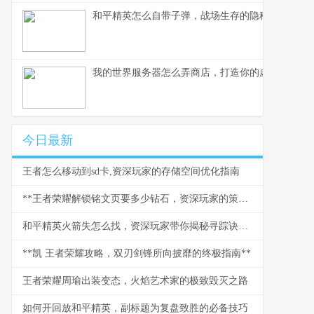
和平精英怎么自带子弹，战场生存的隐秘法则
我的世界服务器怎么弄商店，打造你的虚拟商业帝
今日最新
王者怎么移动到sd卡,资深玩家的存储空间优化指南
**王者荣耀解锁铭文页要多少钻石，资深玩家的策略与情怀**
和平精英火箭失怎么找，资深玩家带你揭秘寻踪诀窍副标题
**凯 王者荣耀攻略，双刃剑锋所向披靡的终极指南**
王者荣耀周瑜出装变态，火焰艺术家的极致毁灭之路
如何开回放和平精英，副标题为复盘致胜的必备技巧