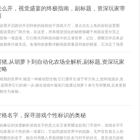
怎么开，视觉盛宴的终极指南，副标题，资深玩家带
面
设置开启路径开启特效的旅程始于游戏大厅，请点击右上角的齿轮设置图
面设置的广阔天地，在这里，所有视觉强化的秘密都藏于画面设置分页之
览每一项选项，它们将共同构筑你眼中的王者世界，记住，调整完毕后务必
血都将付诸东流。各项特效参数详解画面质量是特效的根基，它决定了场景
猪,从胡萝卜到自动化农场全解析,副标题,资深玩家
攻略
戏我的世界中,猪是一种被动型生物,它们通常生成于草方块上,悠闲地漫步,发
猪是喂养它们的第一步,猪在游戏中最初只能通过胡萝卜来引导和繁殖,后来更新
作为食物...
空格名字，探寻游戏个性标识的奥秘
份象征的深度解析游戏名字的意义在王者荣耀这款热门手游中，游戏名字不
玩家展示个性的第一道窗口，它如同虚拟世界中的战旗，无声宣告着主人的
而醒目的名字，能在对局载入界面就吸引队友与对手的目光，甚至成为游戏