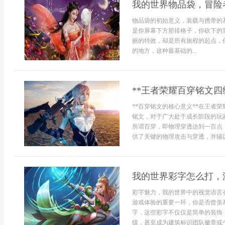
我的世界物品袋，冒险
物品袋的初始意义，装载与携带的
是你屏幕下方那排格子，你砍下的
丽的特效，却是所有旅程的起点，
的地方，这种最基础的...
**王者荣耀百穿铭文四
**百穿铭文的核心意义**在王者
铭文，对于广大处于成长阶段的玩
所谓百穿，即物理穿透达到一百点，
供了关键的物理攻击与穿透，并辅以
我的世界彩字怎么打，
彩字魅力，我的世界中的视觉语言
游戏体验的重要一环，你是否曾羡
字，这些彩字不仅仅是简单的装饰
级，甚至成为建筑标识团队徽章或