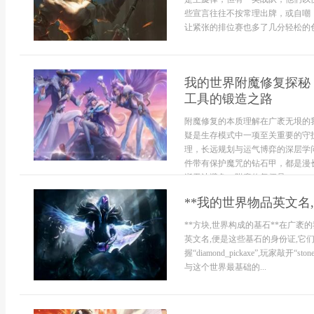
些宣言往往不按常理出牌，或自嘲
让紧张的排位赛也多了几分轻松的色
我的世界附魔修复探秘
工具的锻造之路
附魔修复的本质理解在广袤无垠的
疑是生存模式中一项至关重要的守
理，长远规划与运气博弈的深层学
件带有保护魔咒的钻石甲，都是漫
逝无法避免，附魔修复便是...
**我的世界物品英文名
**方块,世界构成的基石**在广袤的我的世界
英文名,便是这些基石的身份证,它
握“diamond_pickaxe”,玩家敲开“s
与这个世界最基础的...