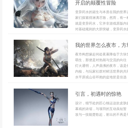
开启的颠覆性冒险
变异药水的诞生与本质在我的世界
家们探索得淋漓尽致，然而，有一
就是变异药水，它并非游戏原版内
对基础规则的大胆突破，变异药水的
我的世界怎么夜市，方
夜市构想缘起何处夜幕降临于方块
萌生，那便是对热闹与交流的向往
灯火通明，人声鼎沸的夜市，该是
内核，与玩家社群对鲜活世界的共
水平原或山谷环抱的盆地皆是佳选，需
引言，初遇时的惊艳
设计，细节处的匠心独运这款皮肤
幕戏的浓缩，与项羽的互动虽短暂
攻与一技能楚歌起，射出的不再是寻