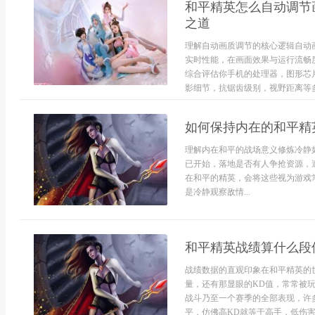
和平精英怎么自动调节
之道
理解自动画质调节的核心逻辑自动
实时性能，在画面效果与运行流畅
综合评估你手机的处理器，图形芯
影细节，抗锯齿级别，视野距离等多个
如何保持内在的和平精
理解内在和平的战场意义修炼冷静
已开始，落地是否有人争抢资源，
在和平的精英，会将这些视为游戏
是冷静观察敌情...
和平精英战绩算什么段
战绩数据的直观印象在和平精英的
量，还有那显眼的KD值，常常被
战斗乃至一个赛季的全部表现，许
平，仿佛高KD就等于高手，低伤